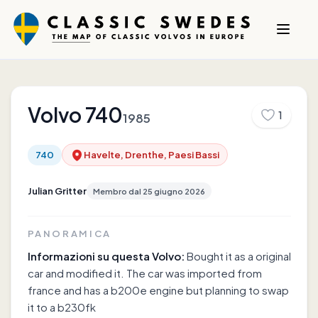
Volvo
740
1
1985
740
Havelte, Drenthe, Paesi Bassi
Julian Gritter
Membro dal
25 giugno 2026
PANORAMICA
Informazioni su questa Volvo:
Bought it as a original
car and modified it. The car was imported from
france and has a b200e engine but planning to swap
it to a b230fk