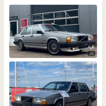
1
/
3