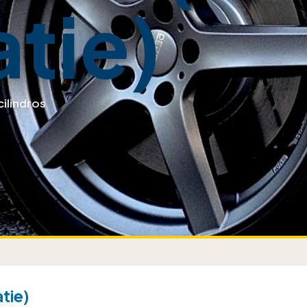
tie)
cilindros
tie)