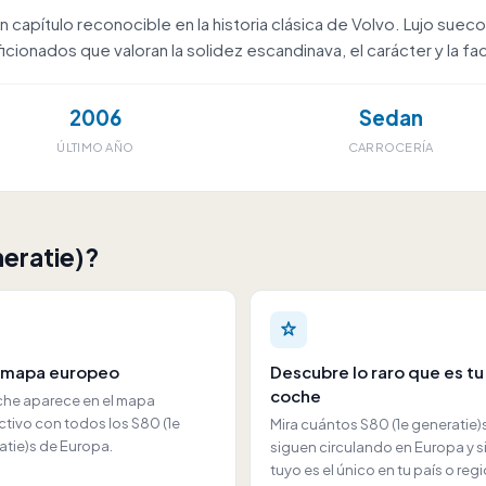
 capítulo reconocible en la historia clásica de Volvo. Lujo suec
onados que valoran la solidez escandinava, el carácter y la faci
2006
Sedan
ÚLTIMO AÑO
CARROCERÍA
neratie)?
l mapa europeo
Descubre lo raro que es tu
coche
che aparece en el mapa
ctivo con todos los S80 (1e
Mira cuántos S80 (1e generatie)
atie)s de Europa.
siguen circulando en Europa y si
tuyo es el único en tu país o regi