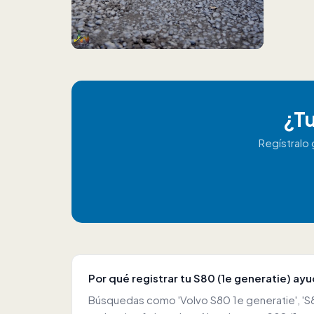
¿Tu
Regístralo
Por qué registrar tu S80 (1e generatie) ay
Búsquedas como 'Volvo S80 1e generatie', 'S8