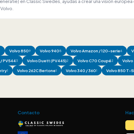
e generatie) en Classic Swedes, ayudas a crear una visión euro
 Volvo.
Volvo
850
Volvo
940
Volvo
Amazon / 120-serie
V
1
9
8
6
/ PV544
Volvo
Duett (PV445)
Volvo
C70 Coupé
Volvo
3
2
2
ntry
Volvo
262C Bertone
Volvo
340 / 360
Volvo
850 T-5
1
1
1
Contacto
Hac