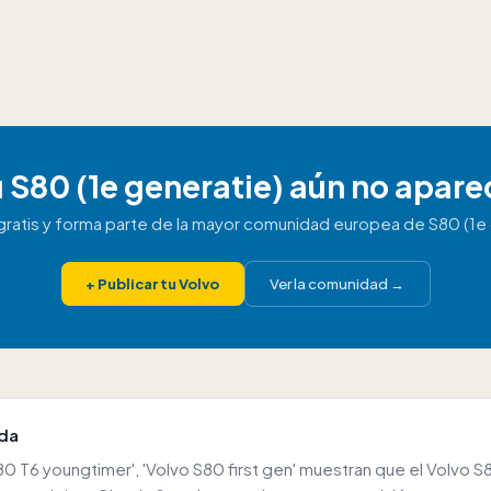
 S80 (1e generatie) aún no apar
 gratis y forma parte de la mayor comunidad europea de S80 (1e 
+
Publicar tu Volvo
Ver la comunidad
→
uda
0 T6 youngtimer', 'Volvo S80 first gen' muestran que el Volvo 