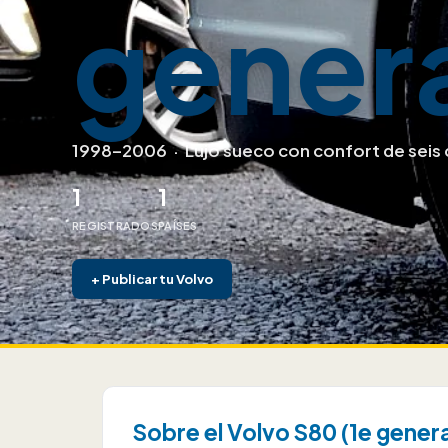
genera
1998–2006
·
Lujo sueco con confort de seis 
1
1
REGISTRADOS
PAÍSES
+
Publicar tu Volvo
Sobre el Volvo S80 (1e genera