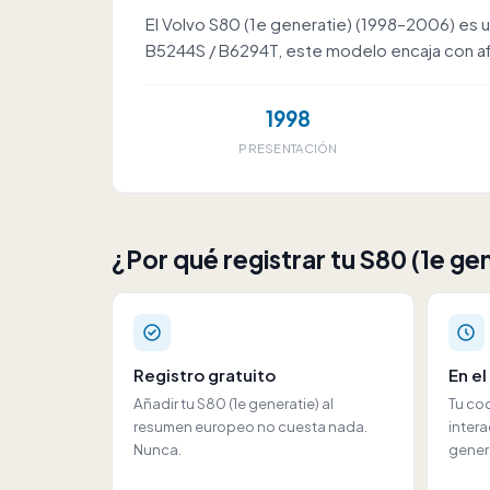
El Volvo S80 (1e generatie) (1998–2006) es un
B5244S / B6294T, este modelo encaja con afici
1998
PRESENTACIÓN
¿Por qué registrar tu S80 (1e ge
Registro gratuito
En e
Añadir tu S80 (1e generatie) al
Tu co
resumen europeo no cuesta nada.
intera
Nunca.
gener