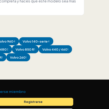
pea completa y haces que este modelo sea más
olvo
960
Volvo
140-serie
4
4
480
Volvo
850 R
Volvo
440 / 460
2
1
1
R
Volvo
260
1
1
erse miembro
Registrarse