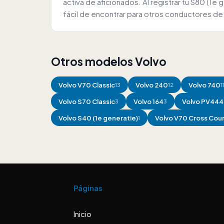
activa de aficionados. Al registrar tu S80 (1
fácil de encontrar para otros conductores de
Otros modelos Volvo
Volvo
V70 Classic
Volvo
240
Volvo
740
13
12
1
Volvo
S70 Classic
Volvo
164
Volvo
PV444 
3
3
Volvo
S40 (1e generatie)
Volvo
V70 Cross Cou
1
Páginas
Inicio