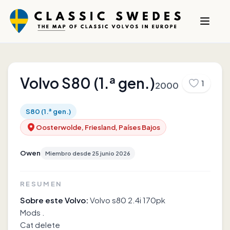
Volvo
S80 (1.ª gen.)
1
2000
S80 (1.ª gen.)
Oosterwolde, Friesland, Países Bajos
Owen
Miembro desde
25 junio 2026
RESUMEN
Sobre este Volvo:
Volvo s80 2.4i 170pk
Mods .
Cat delete