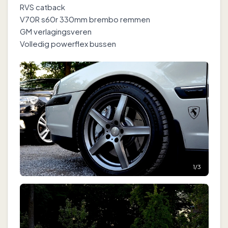
RVS catback
V70R s60r 330mm brembo remmen
GM verlagingsveren
Volledig powerflex bussen
1
/
3