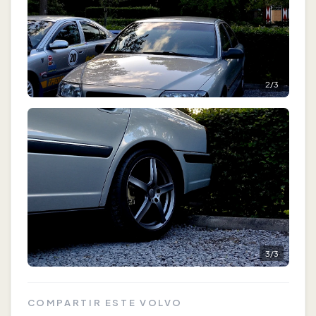
2
/
3
3
/
3
COMPARTIR ESTE VOLVO