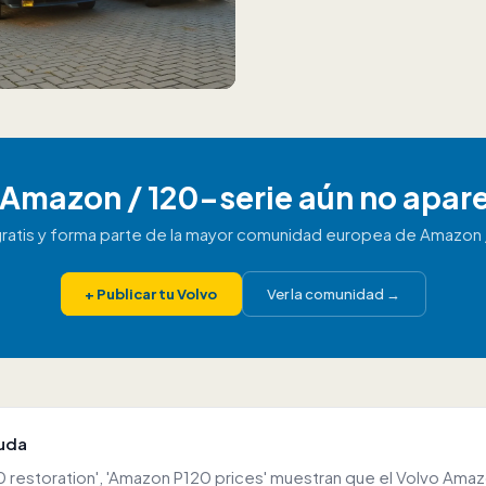
 Amazon / 120-serie aún no apar
gratis y forma parte de la mayor comunidad europea de Amazon 
+
Publicar tu Volvo
Ver la comunidad
→
yuda
restoration', 'Amazon P120 prices' muestran que el Volvo Ama