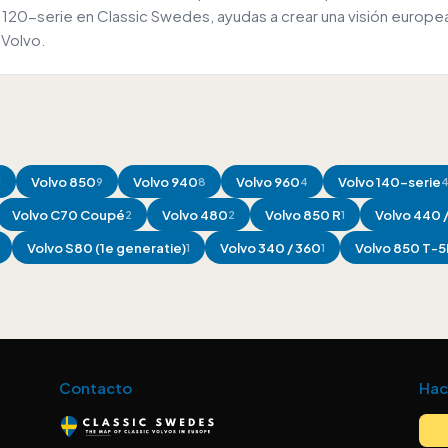
n / 120-serie en Classic Swedes, ayudas a crear una visión eur
 Volvo.
Volvo
850
Volvo
940
Volvo
960
Volvo
140-serie
1
9
8
4
Volvo
C70 Coupé
Volvo
480
Volvo
850 R
Volvo
440 
2
2
1
Volvo
S80 (1e generatie)
Volvo
340 / 360
Volvo
850 T-5
1
1
Contacto
Hac