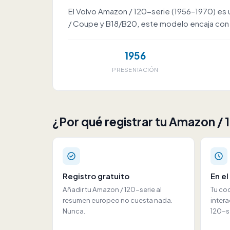
El Volvo Amazon / 120-serie (1956–1970) es u
/ Coupe y B18/B20, este modelo encaja con afi
1956
PRESENTACIÓN
¿Por qué registrar tu Amazon / 
Registro gratuito
En e
Añadir tu Amazon / 120-serie al
Tu co
resumen europeo no cuesta nada.
inter
Nunca.
120-s