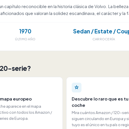
n capítulo reconocible en la historia clásica de Volvo. La belle
cionados que valoran la solidez escandinava, el carácter y la fa
1970
Sedan / Estate / Cou
ÚLTIMO AÑO
CARROCERÍA
120-serie?
l mapa europeo
Descubre lo raro que es tu
coche
che aparece en el mapa
activo con todos los Amazon /
Mira cuántos Amazon / 120-ser
eries de Europa.
siguen circulando en Europa y si
tuyo es el único en tu país o regi