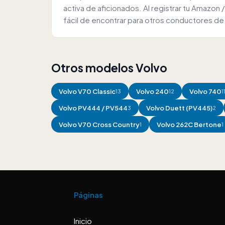
activa de aficionados. Al registrar tu Amazo
fácil de encontrar para otros conductores de
Otros modelos Volvo
Volvo
V70 Classic
Volvo
240
Volvo
740
13
12
1
Volvo
PV444 / PV544
Volvo
Duett (PV445)
3
2
Volvo
V70 Cross Country
Volvo
262C Bertone
1
1
Páginas
Inicio