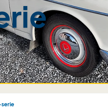
erie
al
-serie