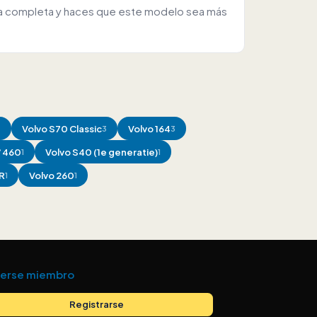
opea completa y haces que este modelo sea más
Volvo
S70 Classic
Volvo
164
4
3
3
/ 460
Volvo
S40 (1e generatie)
1
1
R
Volvo
260
1
1
erse miembro
Registrarse