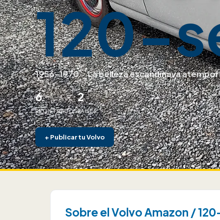
120-s
1956–1970
·
La belleza escandinava atempor
6
2
REGISTRADOS
PAÍSES
+
Publicar tu Volvo
Sobre el Volvo Amazon / 120