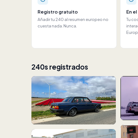
Registro gratuito
En e
Añadir tu 240 al resumen europeo no
Tu co
cuesta nada. Nunca.
inter
Europ
240s registrados