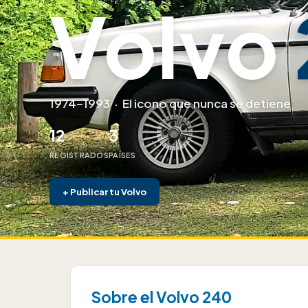
Volvo
1974–1993
·
El icono que nunca se detiene
12
3
REGISTRADOS
PAÍSES
+
Publicar tu Volvo
Sobre el Volvo 240