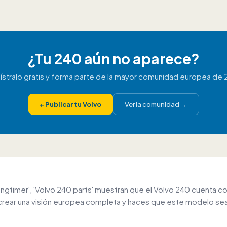
¿Tu 240 aún no aparece?
ístralo gratis y forma parte de la mayor comunidad europea de 
+
Publicar tu Volvo
Ver la comunidad
→
timer', 'Volvo 240 parts' muestran que el Volvo 240 cuenta co
 crear una visión europea completa y haces que este modelo sea