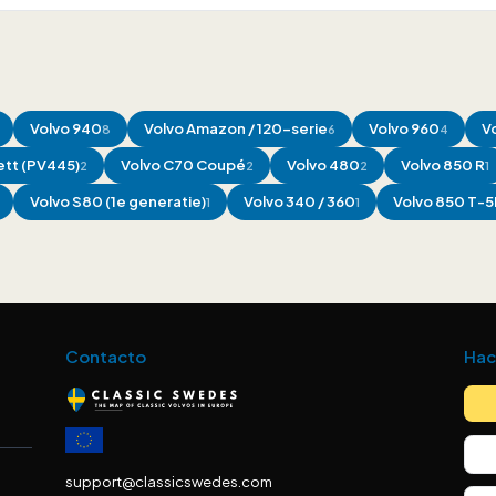
Volvo
940
Volvo
Amazon / 120-serie
Volvo
960
V
8
6
4
tt (PV445)
Volvo
C70 Coupé
Volvo
480
Volvo
850 R
2
2
2
1
Volvo
S80 (1e generatie)
Volvo
340 / 360
Volvo
850 T-5
1
1
Contacto
Hac
support@classicswedes.com