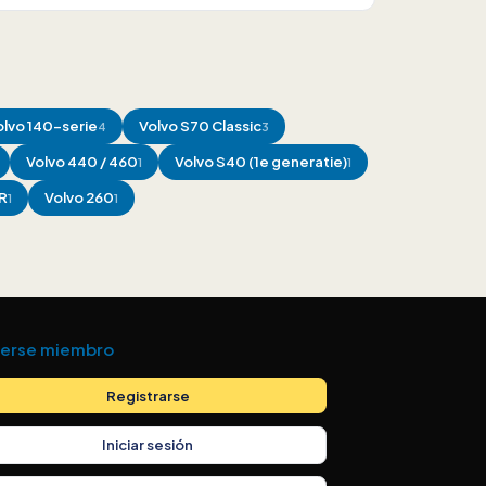
olvo
140-serie
Volvo
S70 Classic
4
3
Volvo
440 / 460
Volvo
S40 (1e generatie)
1
1
R
Volvo
260
1
1
erse miembro
Registrarse
Iniciar sesión