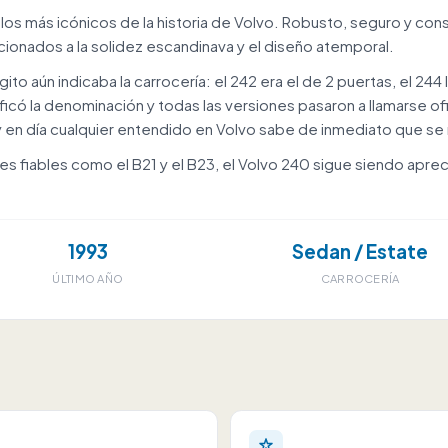
os más icónicos de la historia de Volvo. Robusto, seguro y cons
ficionados a la solidez escandinava y el diseño atemporal.
to aún indicaba la carrocería: el 242 era el de 2 puertas, el 244 la
ificó la denominación y todas las versiones pasaron a llamarse o
 en día cualquier entendido en Volvo sabe de inmediato que se re
s fiables como el B21 y el B23, el Volvo 240 sigue siendo apreci
1993
Sedan / Estate
ÚLTIMO AÑO
CARROCERÍA