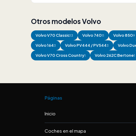
Otros modelos Volvo
Volvo
V70 Classic
Volvo
740
Volvo
850
13
11
9
Volvo
164
Volvo
PV444 / PV544
Volvo
Due
3
3
Volvo
V70 Cross Country
Volvo
262C Bertone
1
1
Páginas
Inicio
Coches en el mapa