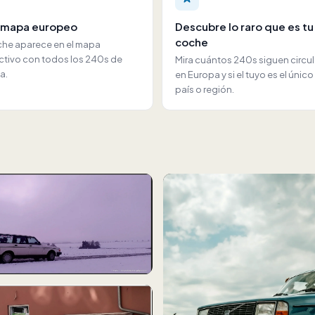
l mapa europeo
Descubre lo raro que es tu
coche
che aparece en el mapa
activo con todos los 240s de
Mira cuántos 240s siguen circ
a.
en Europa y si el tuyo es el único
país o región.