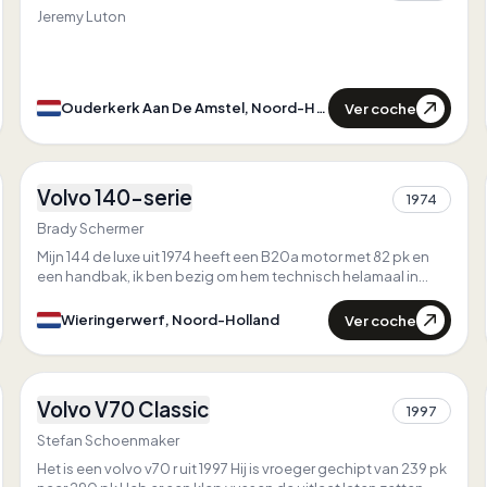
Jeremy Luton
Ver coche
Ouderkerk Aan De Amstel, Noord-Holland
1
Volvo 140-serie
1974
1
Brady Schermer
Mijn 144 de luxe uit 1974 heeft een B20a motor met 82 pk en
een handbak, ik ben bezig om hem technisch helamaal in
orde te brengen en om hem in een sweeds/Amerikaanse style
op te bouwen wat inhoud lampjes periode correcte velgen,
Ver coche
Wieringerwerf, Noord-Holland
emblemen en andere opties en patina.
4
Volvo V70 Classic
1997
2
Stefan Schoenmaker
Het is een volvo v70 r uit 1997 Hij is vroeger gechipt van 239 pk