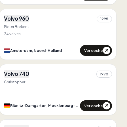
1
Volvo 960
1995
1
Pieter Borkent
24 valves
Ver coche
Amsterdam, Noord-Holland
2
Volvo 740
Primero en
Mecklenburg-Vorpommern
1990
1
Único en
Mecklenburg-Vorpommern
Christopher
Ver coche
Ribnitz-Damgarten, Mecklenburg-Vorpommern
1