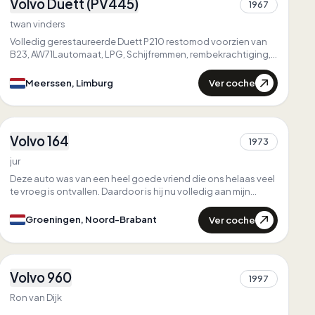
Volvo Duett (PV445)
1967
1
twan vinders
Volledig gerestaureerde Duett P210 restomod voorzien van
B23, AW71Lautomaat, LPG, Schijfremmen, rembekrachtiging,
electrische stuurbekrachtiging, schuifdak, popout achterste
zijramen, trekhaak, centrale vergrendeling met alarm.
Ver coche
Meerssen, Limburg
4
Volvo 164
1973
1
jur
Deze auto was van een heel goede vriend die ons helaas veel
te vroeg is ontvallen. Daardoor is hij nu volledig aan mijn
zorgen toevertrouwd
Ver coche
Groeningen, Noord-Brabant
1
Volvo 960
1997
1
Ron van Dijk