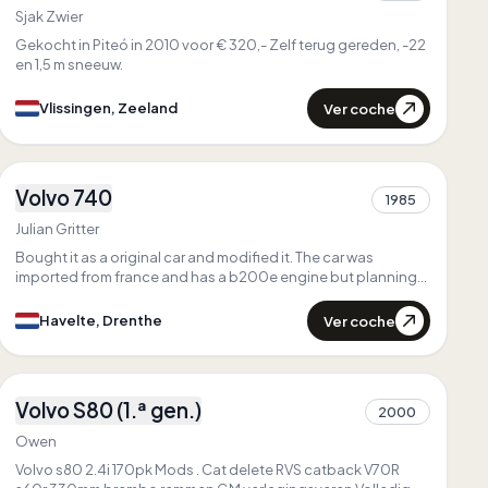
Único en
Zeeland
Sjak Zwier
Gekocht in Piteó in 2010 voor € 320,- Zelf terug gereden, -22
en 1,5 m sneeuw.
Ver coche
Vlissingen, Zeeland
3
Volvo 740
1985
1
Julian Gritter
Bought it as a original car and modified it. The car was
imported from france and has a b200e engine but planning
to swap it to a b230fk
Ver coche
Havelte, Drenthe
3
Volvo S80 (1.ª gen.)
2000
1
Owen
Volvo s80 2.4i 170pk Mods . Cat delete RVS catback V70R