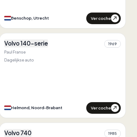
Ver coche
Benschop, Utrecht
1
Volvo 140-serie
1969
1
Paul Franse
Dagelijkse auto
Ver coche
Helmond, Noord-Brabant
2
Volvo 740
Primero en
Zeeland
1985
1