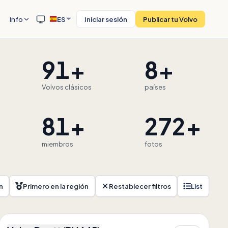
Info
ES
Iniciar sesión
Publicar tu Volvo
91+
8+
Volvos clásicos
países
81+
272+
miembros
fotos
n
Primero en la región
Restablecer filtros
List
4