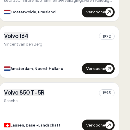
s60r 330mm brembo remmen GM verlagingsveren Volledig
powerflex bussen
Ver coche
Oosterwolde, Friesland
1
Volvo 164
1972
1
Vincent van den Berg
Ver coche
Amsterdam, Noord-Holland
2
Volvo 850 T-5R
Primero en
Basel-Landschaft
1995
2
Único en
Basel-Landschaft
Sascha
Ver coche
Lausen, Basel-Landschaft