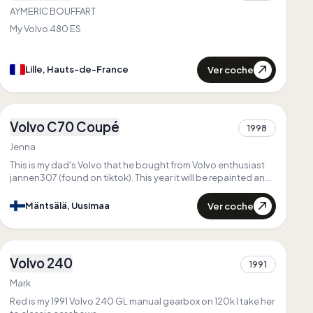
Primero en
Hauts-de-France
AYMERIC BOUFFART
Único en
Hauts-de-France
My Volvo 480 ES
Ver coche
Lille, Hauts-de-France
3
Volvo C70 Coupé
1998
1
Jenna
This is my dad's Volvo that he bought from Volvo enthusiast
jannen307 (found on tiktok). This year it will be repainted and
a new part will be replaced
Ver coche
Mäntsälä, Uusimaa
2
Volvo 240
Primero en
South West England
1991
1
Único en
South West England
Mark
Red is my 1991 Volvo 240 GL manual gearbox on 120k I take her