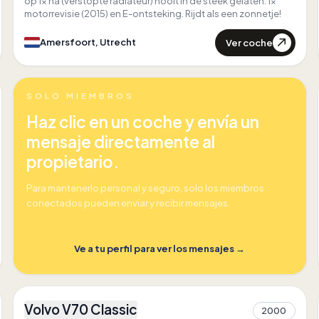
op 1x na (verstopte radiateur) nooit in de steek gelaten. 1x
motorrevisie (2015) en E-ontsteking. Rijdt als een zonnetje!
Ver coche
Amersfoort, Utrecht
SOLO MIEMBROS
Haz clic en un coche y envía un
mensaje directamente al
propietario.
Para mantenerlo personal y seguro, solo los miembros
conectados pueden enviar y recibir mensajes.
Ve a tu perfil para ver los mensajes
→
3
Volvo V70 Classic
2000
1