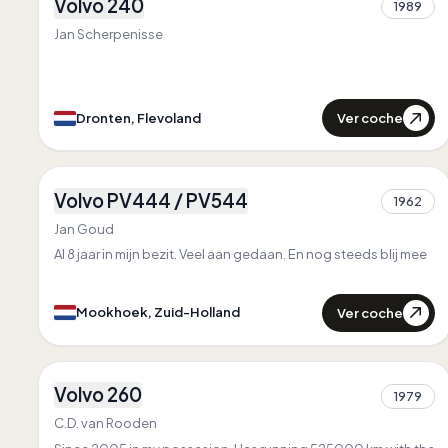
Volvo 240
Primero en
Flevoland
1989
0
Único en
Flevoland
Jan Scherpenisse
Ver coche
Dronten, Flevoland
3
Volvo PV444 / PV544
1962
1
Jan Goud
Al 8 jaar in mijn bezit. Veel aan gedaan. En nog steeds blij mee
Ver coche
Mookhoek, Zuid-Holland
1
Volvo 260
1979
2
C.D. van Rooden