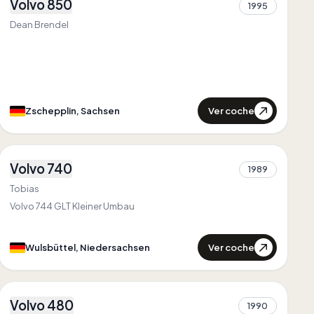
Volvo 850
1995
1
Dean Brendel
Ver coche
Zschepplin, Sachsen
2
Volvo 740
Primero en
Niedersachsen
1989
1
Único en
Niedersachsen
Tobias
Volvo 744 GLT Kleiner Umbau
Ver coche
Wulsbüttel, Niedersachsen
2
Volvo 480
Primero en
Francia
1990
1