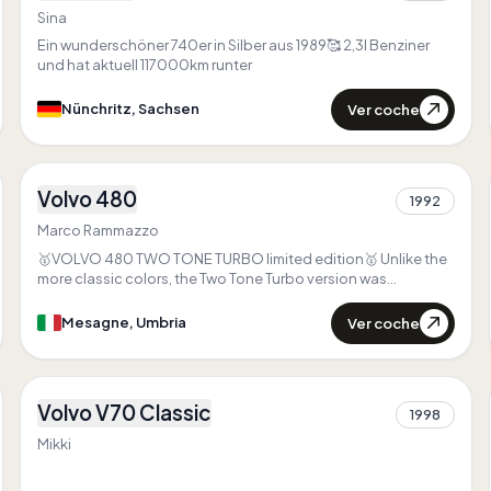
Sina
Ein wunderschöner 740er in Silber aus 1989🥰 2,3l Benziner
und hat aktuell 117000km runter
Ver coche
Nünchritz, Sachsen
4
Volvo 480
Primero en
Italia
1992
1
Primero en
Umbria
Marco Rammazzo
Único en
Umbria
🥇VOLVO 480 TWO TONE TURBO limited edition🥇 Unlike the
more classic colors, the Two Tone Turbo version was
produced in limited numbers, making it one of the rarest
480s, coveted and sought after by enthusiasts of the model.
Ver coche
Mesagne, Umbria
The example pictured is the rarest Volvo 480 you could wish
for, perfect in every detail, and equipped with the rarest
3
options. #volvo480 #volvo
Volvo V70 Classic
Primero en
Baden-Württemberg
1998
1
Único en
Baden-Württemberg
Mikki