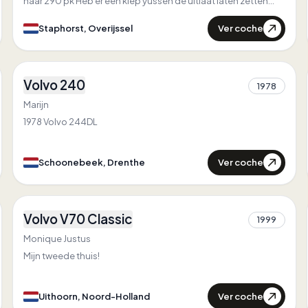
naar 290 pk Heb er een klep yussen de uitlaat laten zetten
Heb de auto nu ongeveer een jaar op luchtvering staan
Ver coche
Staphorst, Overijssel
4
Volvo 240
1978
2
Marijn
1978 Volvo 244DL
Ver coche
Schoonebeek, Drenthe
1
Volvo V70 Classic
1999
1
Monique Justus
Mijn tweede thuis!
Ver coche
Uithoorn, Noord-Holland