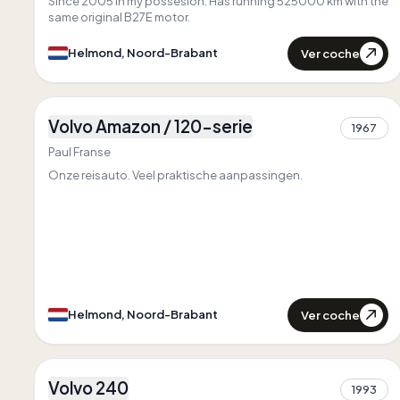
Since 2005 in my possesion. Has running 525000 km with the
same original B27E motor.
Ver coche
Helmond, Noord-Brabant
3
Volvo Amazon / 120-serie
1967
1
Paul Franse
Onze reisauto. Veel praktische aanpassingen.
Ver coche
Helmond, Noord-Brabant
3
Volvo 240
Primero en
Hessen
1993
1