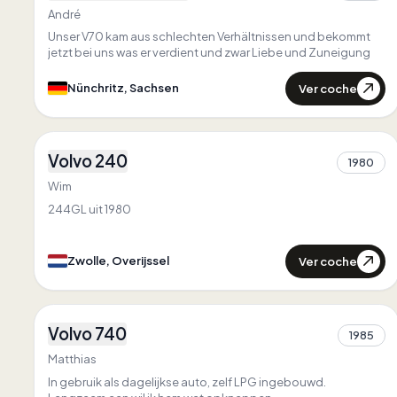
André
Unser V70 kam aus schlechten Verhältnissen und bekommt
jetzt bei uns was er verdient und zwar Liebe und Zuneigung
Ver coche
Nünchritz, Sachsen
1
Volvo 240
1980
1
Wim
244GL uit 1980
Ver coche
Zwolle, Overijssel
3
Volvo 740
1985
1
Matthias
In gebruik als dagelijkse auto, zelf LPG ingebouwd.