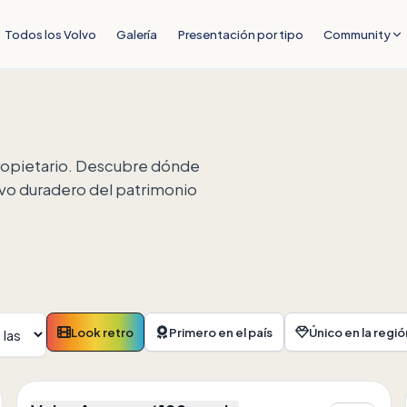
Todos los Volvo
Galería
Presentación por tipo
Community
propietario. Descubre dónde
chivo duradero del patrimonio
Look retro
Primero en el país
Único en la regió
4