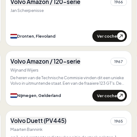
Volvo Amazon / 120-serie
Primero en
Flevoland
1966
0
Único en
Flevoland
Jan Scherpenisse
Ver coche
Dronten, Flevoland
4
Volvo Amazon / 120-serie
1967
1
Wijnand Wijers
De heren van de Technische Commisie vinden dit een unieke
Volvo in uitmuntende staat. Een van de fraaiere 123 GT's. De
Volvo is oorspronkelijk in Zwitserland geleverd in 1967. En
sinds de 70e jaren ingevoerd in Nederland. Ik ben de 3e
Ver coche
Nijmegen, Gelderland
eigenaar, en heb een aantal aanpassingen aangebracht.
3
Volvo Duett (PV445)
1965
1
Maarten Bannink