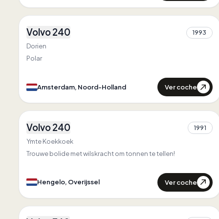
2
Volvo 240
1993
1
Dorien
Polar
Ver coche
Amsterdam, Noord-Holland
1
Volvo 240
1991
1
Ymte Koekkoek
Trouwe bolide met wilskracht om tonnen te tellen!
Ver coche
Hengelo, Overijssel
2