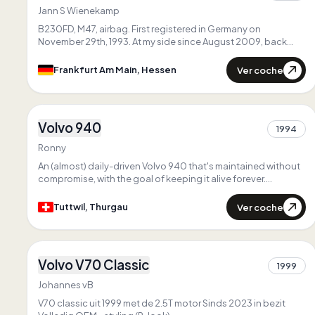
Único en
Hessen
Jann S Wienekamp
B230FD, M47, airbag. First registered in Germany on
November 29th, 1993. At my side since August 2009, back
then 271,000 km, now way more than 420,000 km. The only
thing I believe in is my Volvo.
Ver coche
Frankfurt Am Main, Hessen
3
Volvo 940
Primero en
Thurgau
1994
1
Único en
Thurgau
Ronny
An (almost) daily-driven Volvo 940 that's maintained without
compromise, with the goal of keeping it alive forever.
380.000km B230FT / M90 / 1041 Axle
Ver coche
Tuttwil, Thurgau
3
Volvo V70 Classic
1999
1
Johannes vB
V70 classic uit 1999 met de 2.5T motor Sinds 2023 in bezit