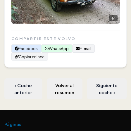
1
/
1
COMPARTIR ESTE VOLVO
Facebook
WhatsApp
E-mail
Copiar enlace
‹
Coche
Volver al
Siguiente
anterior
resumen
coche
›
Páginas