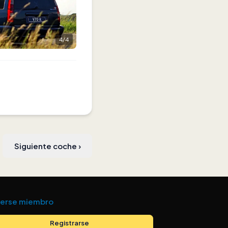
4
/
4
Siguiente coche
›
erse miembro
Registrarse