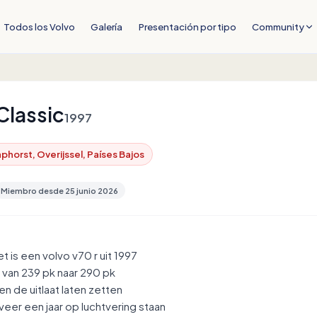
Todos los Volvo
Galería
Presentación por tipo
Community
Classic
1997
phorst, Overijssel, Países Bajos
Miembro desde
25 junio 2026
t is een volvo v70 r uit 1997
t van 239 pk naar 290 pk
n de uitlaat laten zetten
eer een jaar op luchtvering staan