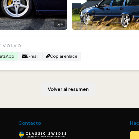
3
/
4
E VOLVO
atsApp
E-mail
Copiar enlace
Volver al resumen
Contacto
Hac