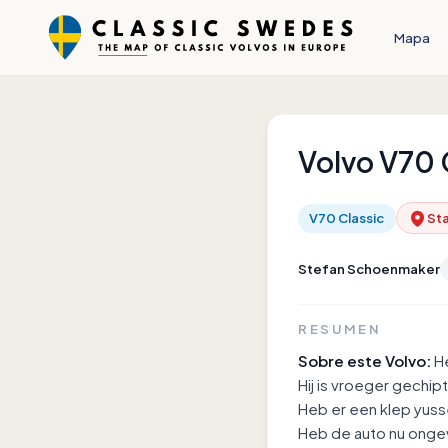
Mapa
Volvo
V70 
V70 Classic
Sta
Stefan Schoenmaker
RESUMEN
Sobre este Volvo:
He
Hij is vroeger gechip
Heb er een klep yusse
Heb de auto nu ongev