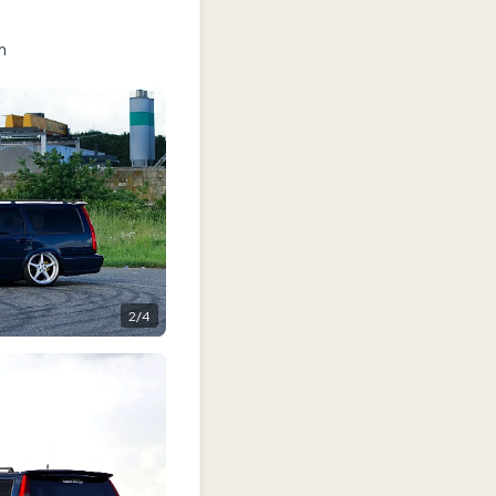
n
2
/
4