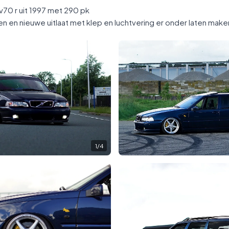
 v70 r uit 1997 met 290 pk
n en nieuwe uitlaat met klep en luchtvering er onder laten make
1
/
4