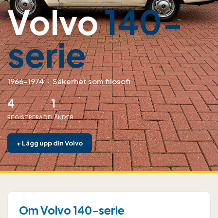
Volvo
140-
serie
1966–1974
·
Säkerhet som filosofi
4
1
REGISTRERADE
LÄNDER
+
Lägg upp din Volvo
Om Volvo 140-serie