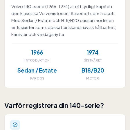
Volvo 140-serie (1966–1974) är ett tydligt kapitel i
den klassiska Volvohistorien. Säkerhet som filosofi.
Med Sedan / Estate och B18/B20 passar modellen
entusiaster som uppskattar skandinavisk hållbarhet,
karaktär och vardagsnytta.
1966
1974
INTRODUKTION
SISTA ÅRET
Sedan / Estate
B18/B20
KAROSS
MOTOR
Varför registrera din 140-serie?