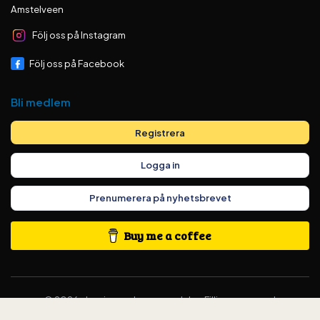
Amstelveen
Följ oss på Instagram
Följ oss på Facebook
Bli medlem
Registrera
Logga in
Prenumerera på nyhetsbrevet
Buy me a coffee
©
2026
classicswedes.com –
del av
Fillingscreens.nl
Allmänna villkor
·
Integritetspolicy
·
Ändra