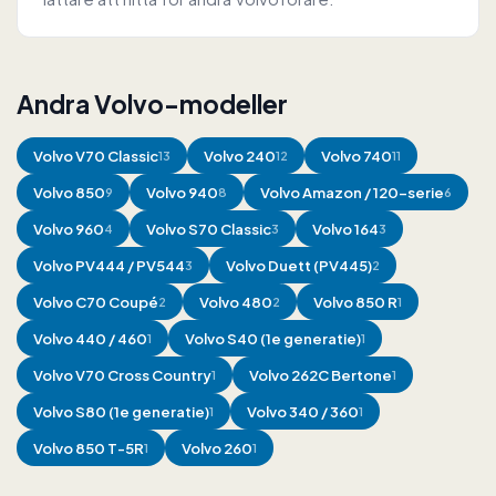
Andra Volvo-modeller
Volvo
V70 Classic
Volvo
240
Volvo
740
13
12
11
Volvo
850
Volvo
940
Volvo
Amazon / 120-serie
9
8
6
Volvo
960
Volvo
S70 Classic
Volvo
164
4
3
3
Volvo
PV444 / PV544
Volvo
Duett (PV445)
3
2
Volvo
C70 Coupé
Volvo
480
Volvo
850 R
2
2
1
Volvo
440 / 460
Volvo
S40 (1e generatie)
1
1
Volvo
V70 Cross Country
Volvo
262C Bertone
1
1
Volvo
S80 (1e generatie)
Volvo
340 / 360
1
1
Volvo
850 T-5R
Volvo
260
1
1