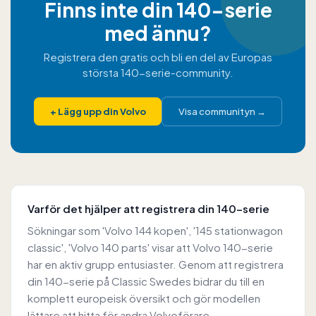
Finns inte din 140-serie
med ännu?
Registrera den gratis och bli en del av Europas
största 140-serie-community.
+
Lägg upp din Volvo
Visa communityn
→
Varför det hjälper att registrera din 140-serie
Sökningar som 'Volvo 144 kopen', '145 stationwagon
classic', 'Volvo 140 parts' visar att Volvo 140-serie
har en aktiv grupp entusiaster. Genom att registrera
din 140-serie på Classic Swedes bidrar du till en
komplett europeisk översikt och gör modellen
lättare att hitta för andra Volvoförare.