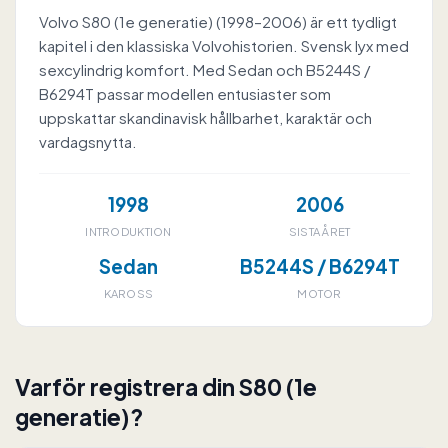
Volvo S80 (1e generatie) (1998–2006) är ett tydligt
kapitel i den klassiska Volvohistorien. Svensk lyx med
sexcylindrig komfort. Med Sedan och B5244S /
B6294T passar modellen entusiaster som
uppskattar skandinavisk hållbarhet, karaktär och
vardagsnytta.
1998
2006
INTRODUKTION
SISTA ÅRET
Sedan
B5244S / B6294T
KAROSS
MOTOR
Varför registrera din S80 (1e
generatie)?