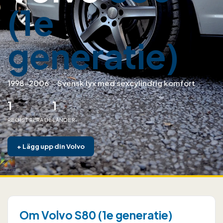
(1e
generatie)
1998–2006
·
Svensk lyx med sexcylindrig komfort
1
1
REGISTRERADE
LÄNDER
+
Lägg upp din Volvo
Om Volvo S80 (1e generatie)