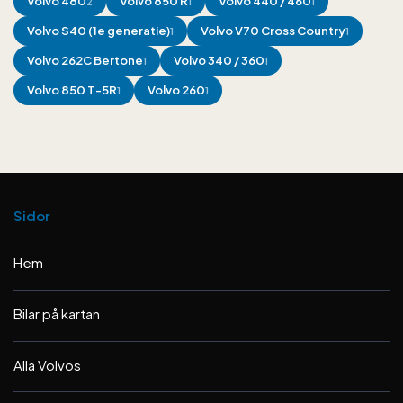
Volvo
480
Volvo
850 R
Volvo
440 / 460
2
1
1
Volvo
S40 (1e generatie)
Volvo
V70 Cross Country
1
1
Volvo
262C Bertone
Volvo
340 / 360
1
1
Volvo
850 T-5R
Volvo
260
1
1
Sidor
Hem
Bilar på kartan
Alla Volvos