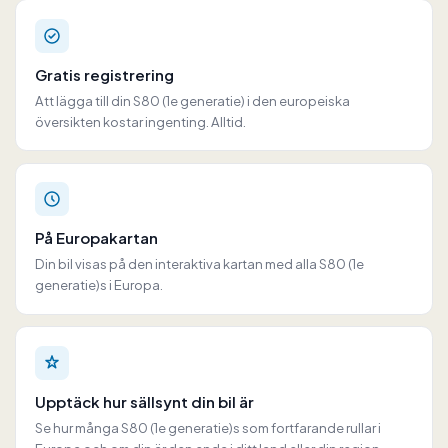
Gratis registrering
Att lägga till din S80 (1e generatie) i den europeiska
översikten kostar ingenting. Alltid.
På Europakartan
Din bil visas på den interaktiva kartan med alla S80 (1e
generatie)s i Europa.
Upptäck hur sällsynt din bil är
Se hur många S80 (1e generatie)s som fortfarande rullar i