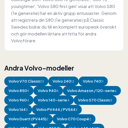
youngtimer', 'Volvo S80 first gen' visar att Volvo S80
(1e generatie) har en aktiv grupp entusiaster. Genom
att registrera din S80 (1e generatie) på Classic
Swedes bidrar du till en komplett europeisk översikt
och gör modellen lättare att hitta för andra
Volvoförare.
Andra Volvo-modeller
Volvo
V70 Classic
Volvo
240
Volvo
740
13
12
11
Volvo
850
Volvo
940
Volvo
Amazon / 120-serie
9
8
6
Volvo
960
Volvo
140-serie
Volvo
S70 Classic
4
4
3
Volvo
164
Volvo
PV444 / PV544
3
3
Volvo
Duett (PV445)
Volvo
C70 Coupé
2
2