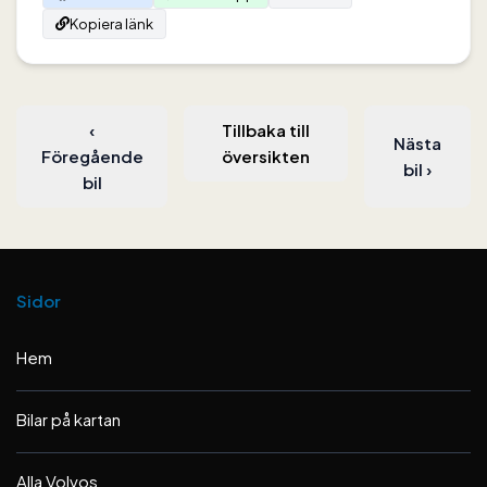
Kopiera länk
‹
Tillbaka till
Nästa
Föregående
översikten
bil
›
bil
Sidor
Hem
Bilar på kartan
Alla Volvos