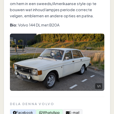
om hem in een sweeds/Amerikaanse style op te
bouwen wat inhoud lampjes periode correcte
velgen, emblemen en andere opties en patina.
Bio:
Volvo 144 DL met B20A
1
/
1
DELA DENNA VOLVO
Facebook
WhatsApp
E-mail