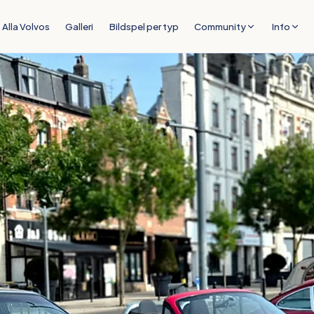
Alla Volvos
Galleri
Bildspel per typ
Community
Info