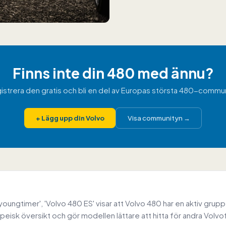
Finns inte din 480 med ännu?
istrera den gratis och bli en del av Europas största 480-commun
+
Lägg upp din Volvo
Visa communityn
→
ungtimer', 'Volvo 480 ES' visar att Volvo 480 har en aktiv grupp
peisk översikt och gör modellen lättare att hitta för andra Volvo