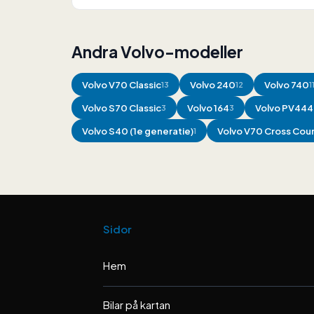
Andra Volvo-modeller
Volvo
V70 Classic
Volvo
240
Volvo
740
13
12
1
Volvo
S70 Classic
Volvo
164
Volvo
PV444 
3
3
Volvo
S40 (1e generatie)
Volvo
V70 Cross Cou
1
Sidor
Hem
Bilar på kartan