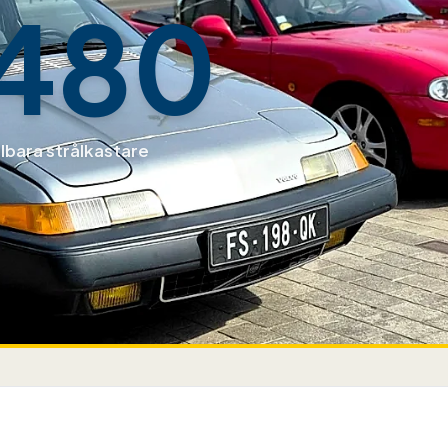
480
bara strålkastare