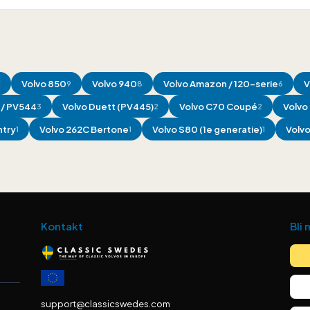
Volvo
850
Volvo
940
Volvo
Amazon / 120-serie
V
1
9
8
6
/ PV544
Volvo
Duett (PV445)
Volvo
C70 Coupé
Volvo
3
2
2
ntry
Volvo
262C Bertone
Volvo
S80 (1e generatie)
Volv
1
1
1
Kontakt
Bli
support@classicswedes.com