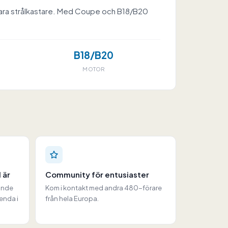
lbara strålkastare. Med Coupe och B18/B20
B18/B20
MOTOR
 är
Community för entusiaster
ande
Kom i kontakt med andra 480-förare
 enda i
från hela Europa.