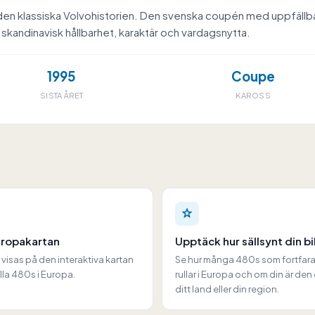
l i den klassiska Volvohistorien. Den svenska coupén med uppfäl
kandinavisk hållbarhet, karaktär och vardagsnytta.
1995
Coupe
SISTA ÅRET
KAROSS
uropakartan
Upptäck hur sällsynt din bil
l visas på den interaktiva kartan
Se hur många 480s som fortfar
la 480s i Europa.
rullar i Europa och om din är den
ditt land eller din region.