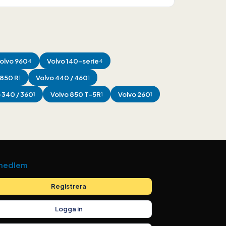
olvo
960
Volvo
140-serie
4
4
850 R
Volvo
440 / 460
1
1
o
340 / 360
Volvo
850 T-5R
Volvo
260
1
1
1
 medlem
Registrera
Logga in