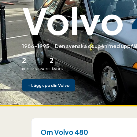
Volvo
1986–1995
·
Den svenska coupén med uppfäll
2
2
REGISTRERADE
LÄNDER
+
Lägg upp din Volvo
Om Volvo 480