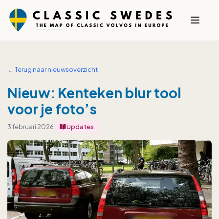
← Terug naar nieuwsoverzicht
Nieuw: Kenteken blur tool
voor je foto’s
3 februari 2026
Updates