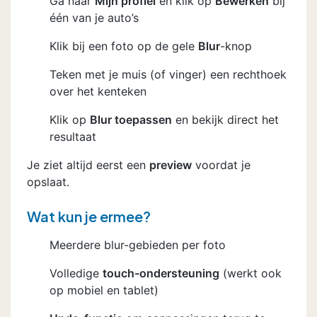
Ga naar
Mijn profiel
en klik op
Bewerken
bij
één van je auto’s
Klik bij een foto op de gele
Blur
-knop
Teken met je muis (of vinger) een rechthoek
over het kenteken
Klik op
Blur toepassen
en bekijk direct het
resultaat
Je ziet altijd eerst een
preview
voordat je
opslaat.
Wat kun je ermee?
Meerdere blur-gebieden per foto
Volledige
touch-ondersteuning
(werkt ook
op mobiel en tablet)