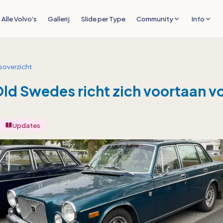
Alle Volvo's
Gallerij
Slide per Type
Community
Info
soverzicht
Old Swedes richt zich voortaan v
Updates