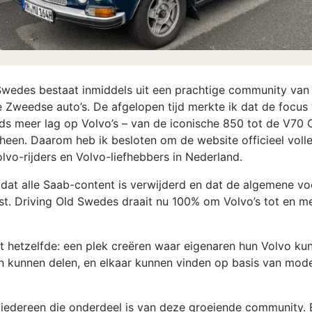
Swedes bestaat inmiddels uit een prachtige community van 
e Zweedse auto’s. De afgelopen tijd merkte ik dat de focus
ds meer lag op Volvo’s – van de iconische 850 tot de V70 C
heen. Daarom heb ik besloten om de website officieel volle
lvo-rijders en Volvo-liefhebbers in Nederland.
 dat alle Saab-content is verwijderd en dat de algemene v
st. Driving Old Swedes draait nu 100% om Volvo’s tot en m
jft hetzelfde: een plek creëren waar eigenaren hun Volvo ku
en kunnen delen, en elkaar kunnen vinden op basis van mod
iedereen die onderdeel is van deze groeiende community. E