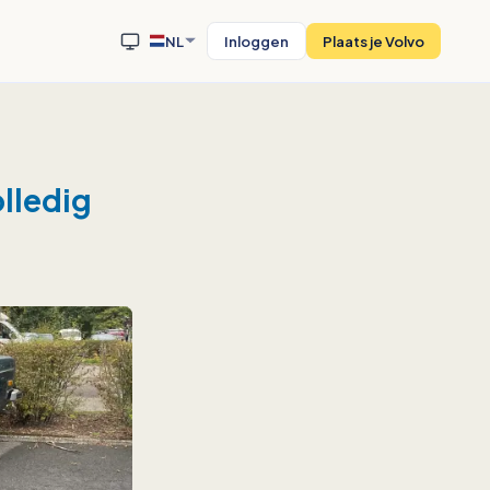
NL
Inloggen
Plaats je Volvo
olledig