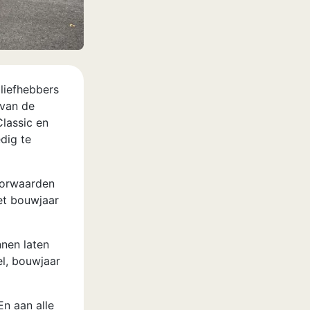
liefhebbers
 van de
lassic en
dig te
oorwaarden
et bouwjaar
nnen laten
el, bouwjaar
n aan alle