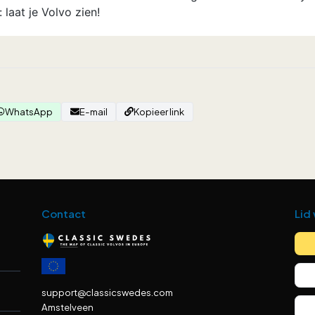
: laat je Volvo zien!
WhatsApp
E-mail
Kopieer link
Contact
Lid
support@classicswedes.com
Amstelveen