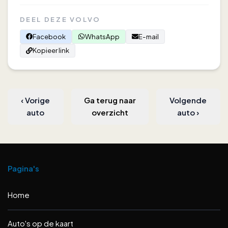
DEEL DEZE VOLVO
Facebook
WhatsApp
E-mail
Kopieer link
‹
Vorige
Ga terug naar
Volgende
auto
overzicht
auto
›
Pagina's
Home
Auto's op de kaart