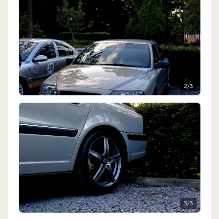
2
/
3
3
/
3