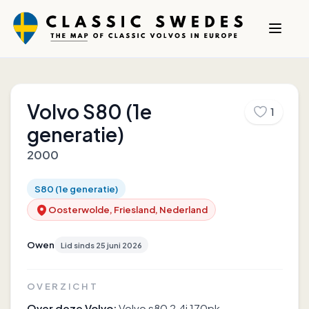
Volvo
S80 (1e
1
generatie)
2000
S80 (1e generatie)
Oosterwolde, Friesland, Nederland
Owen
Lid sinds
25 juni 2026
OVERZICHT
Over deze Volvo:
Volvo s80 2.4i 170pk