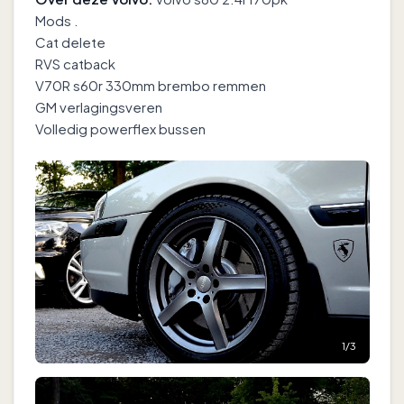
Mods .
Cat delete
RVS catback
V70R s60r 330mm brembo remmen
GM verlagingsveren
Volledig powerflex bussen
1
/
3