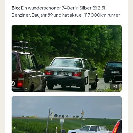
Bio:
Ein wunderschöner 740er in Silber 🥰 2,3l
Benziner, Baujahr 89 und hat aktuell 117000km runter
1
/
3