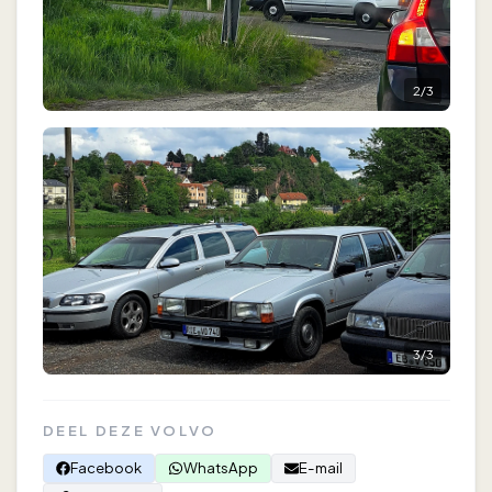
2
/
3
3
/
3
DEEL DEZE VOLVO
Facebook
WhatsApp
E-mail