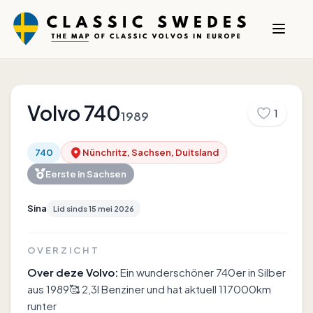
Volvo
740
1
1989
740
Nünchritz, Sachsen, Duitsland
Eerste in
Sachsen
Sina
Lid sinds
15 mei 2026
OVERZICHT
Over deze Volvo:
Ein wunderschöner 740er in Silber
aus 1989🥰 2,3l Benziner und hat aktuell 117000km
runter