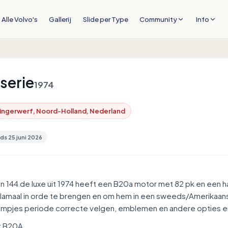
Alle Volvo's
Gallerij
Slide per Type
Community
Info
serie
1974
ingerwerf, Noord-Holland, Nederland
nds
25 juni 2026
jn 144 de luxe uit 1974 heeft een B20a motor met 82 pk en een h
lamaal in orde te brengen en om hem in een sweeds/Amerikaans
ampjes periode correcte velgen, emblemen en andere opties en
t B20A