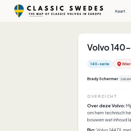
Kaart
Volvo
140-
140-serie
Wier
Brady Schermer
Lid si
OVERZICHT
Over deze Volvo:
Mi
om hem technisch he
bouwen wat inhoud l
Bio:
Volvo 144 DL me