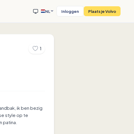
NL
Inloggen
Plaats je Volvo
1
andbak, ik ben bezig
e style op te
 patina.