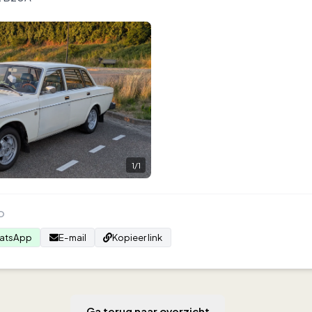
1
/
1
O
atsApp
E-mail
Kopieer link
Ga terug naar overzicht