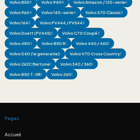
Volvo
850
Volvo
940
Volvo
Amazon / 120-serie
9
8
6
Volvo
960
Volvo
140-serie
Volvo
S70 Classic
4
4
3
Volvo
164
Volvo
PV444 / PV544
3
3
Volvo
Duett (PV445)
Volvo
C70 Coupé
2
2
Volvo
480
Volvo
850 R
Volvo
440 / 460
2
1
1
Volvo
S40 (1e generatie)
Volvo
V70 Cross Country
1
1
Volvo
262C Bertone
Volvo
340 / 360
1
1
Volvo
850 T-5R
Volvo
260
1
1
Pages
Accueil