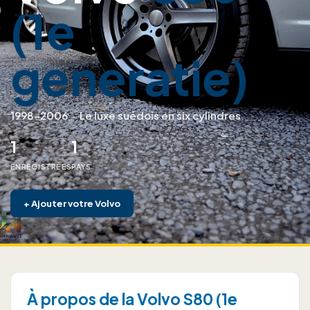
(1e
generatie)
1998–2006
·
Le luxe suédois en six cylindres
1
1
ENREGISTRÉES
PAYS
+
Ajouter votre Volvo
À propos de la Volvo S80 (1e