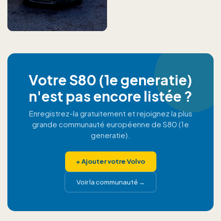
Votre S80 (1e generatie)
n'est pas encore listée ?
Enregistrez-la gratuitement et rejoignez la plus
grande communauté européenne de S80 (1e
generatie).
+
Ajouter votre Volvo
Voir la communauté
→