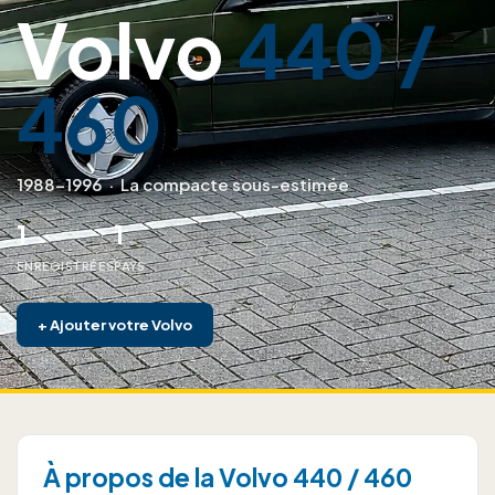
Volvo
440 /
460
1988–1996
·
La compacte sous-estimée
1
1
ENREGISTRÉES
PAYS
+
Ajouter votre Volvo
À propos de la Volvo 440 / 460