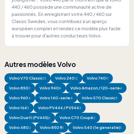
440 / 460 possède une communauté active de
passionnés. En enregistrant votre 440 / 460 sur
Classic Swedes, vous contribuez à un aperçu
européen complet et rendez ce modèle plus facile
à trouver pour d'autres conducteurs Volvo.
Autres modèles Volvo
Volvo
V70 Classic
Volvo
240
Volvo
740
13
12
11
Volvo
850
Volvo
940
Volvo
Amazon / 120-serie
9
8
6
Volvo
960
Volvo
140-serie
Volvo
S70 Classic
4
4
3
Volvo
164
Volvo
PV444 / PV544
3
3
Volvo
Duett (PV445)
Volvo
C70 Coupé
2
2
Volvo
480
Volvo
850 R
Volvo
S40 (1e generatie)
2
1
1