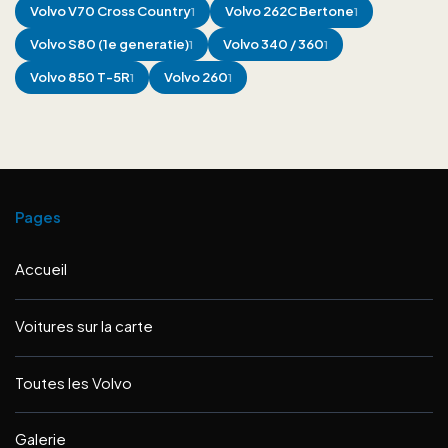
Volvo
V70 Cross Country
Volvo
262C Bertone
1
1
Volvo
S80 (1e generatie)
Volvo
340 / 360
1
1
Volvo
850 T-5R
Volvo
260
1
1
Pages
Accueil
Voitures sur la carte
Toutes les Volvo
Galerie