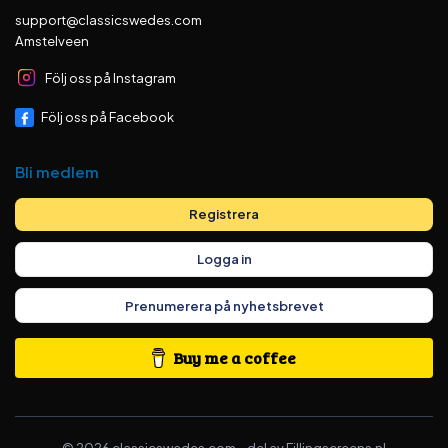
support@classicswedes.com
Amstelveen
Följ oss på Instagram
Följ oss på Facebook
Bli medlem
Registrera
Logga in
Prenumerera på nyhetsbrevet
Buy me a coffee
©
2026
classicswedes.com –
del av
Fillingscreens.nl