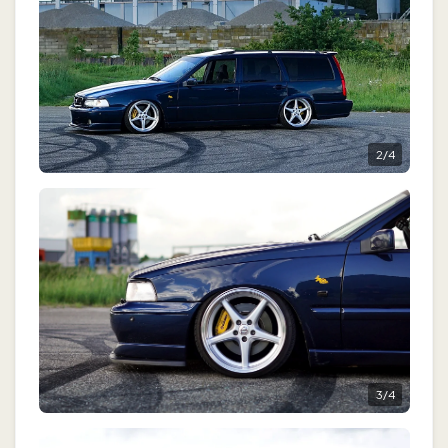
2
/
4
3
/
4