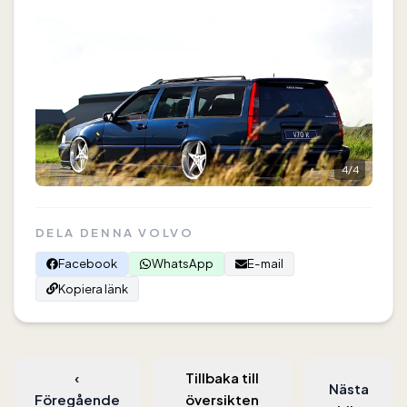
4
/
4
DELA DENNA VOLVO
Facebook
WhatsApp
E-mail
Kopiera länk
‹
Tillbaka till
Nästa
Föregående
översikten