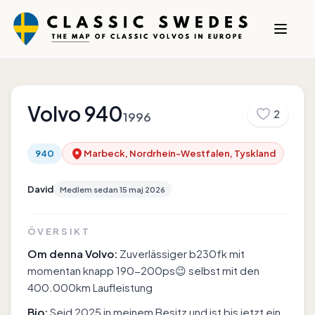
Volvo
940
2
1996
940
Marbeck, Nordrhein-Westfalen, Tyskland
David
Medlem sedan
15 maj 2026
ÖVERSIKT
Om denna Volvo:
Zuverlässiger b230fk mit
momentan knapp 190-200ps😉 selbst mit den
400.000km Laufleistung
Bio:
Seid 2025 in meinem Besitz und ist bis jetzt ein