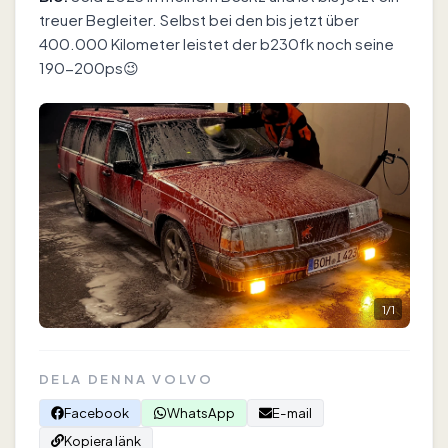
treuer Begleiter. Selbst bei den bis jetzt über
400.000 Kilometer leistet der b230fk noch seine
190-200ps😉
1
/
1
DELA DENNA VOLVO
Facebook
WhatsApp
E-mail
Kopiera länk