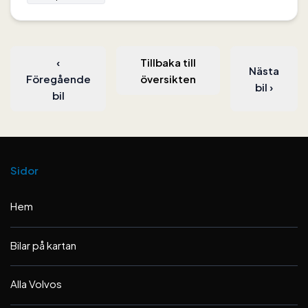
‹
Tillbaka till
Nästa
Föregående
översikten
bil
›
bil
Sidor
Hem
Bilar på kartan
Alla Volvos