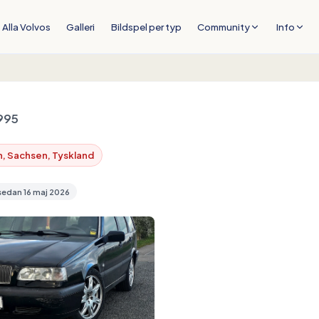
Alla Volvos
Galleri
Bildspel per typ
Community
Info
995
, Sachsen, Tyskland
sedan
16 maj 2026