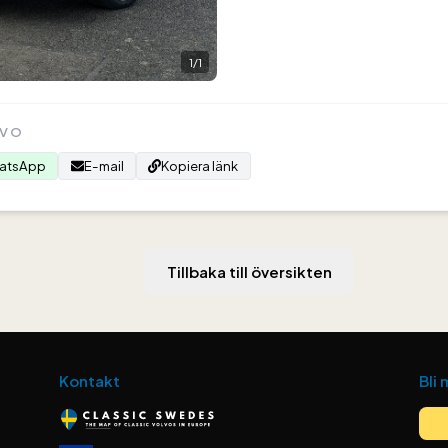
1
/
1
LVO
atsApp
E-mail
Kopiera länk
Tillbaka till översikten
Kontakt
Bli