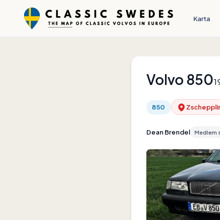
Karta
Volvo
850
1
850
Zschepplin
Dean Brendel
Medlem 