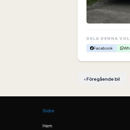
DELA DENNA VO
Facebook
Wh
‹
Föregående bil
Sidor
Hem