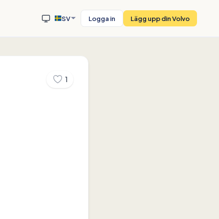
SV
Logga in
Lägg upp din Volvo
1