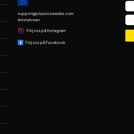
support@classicswedes.com
Amstelveen
Följ oss på Instagram
Följ oss på Facebook