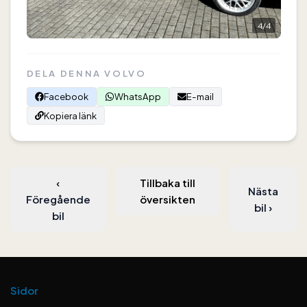
4
/
4
DELA DENNA VOLVO
Facebook
WhatsApp
E-mail
Kopiera länk
‹
Tillbaka till
Nästa
Föregående
översikten
bil
›
bil
Sidor