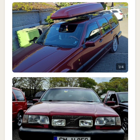
1
/
4