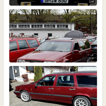
2
/
4
3
/
4