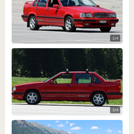
2
/
4
3
/
4