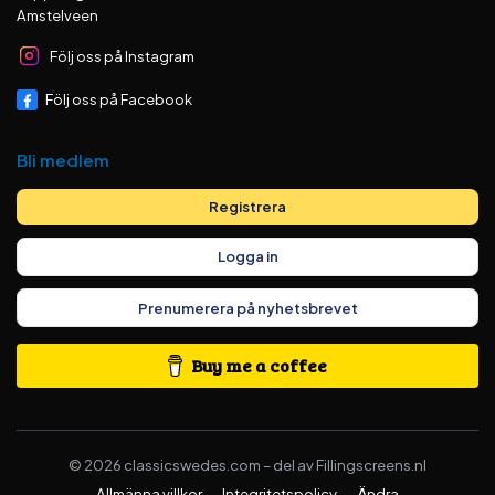
Amstelveen
Följ oss på Instagram
Följ oss på Facebook
Bli medlem
Registrera
Logga in
Prenumerera på nyhetsbrevet
Buy me a coffee
©
2026
classicswedes.com –
del av
Fillingscreens.nl
Allmänna villkor
·
Integritetspolicy
·
Ändra