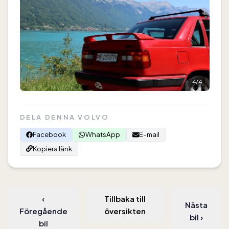
4
/
4
DELA DENNA VOLVO
Facebook
WhatsApp
E-mail
Kopiera länk
‹
Tillbaka till
Nästa
Föregående
översikten
bil
›
bil