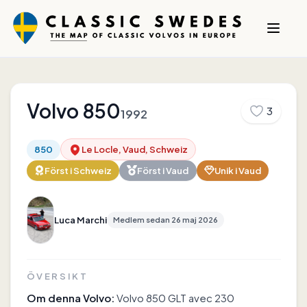
Volvo
850
3
1992
850
Le Locle, Vaud, Schweiz
Först i
Schweiz
Först i
Vaud
Unik i
Vaud
Luca Marchi
Medlem sedan
26 maj 2026
ÖVERSIKT
Om denna Volvo:
Volvo 850 GLT avec 230