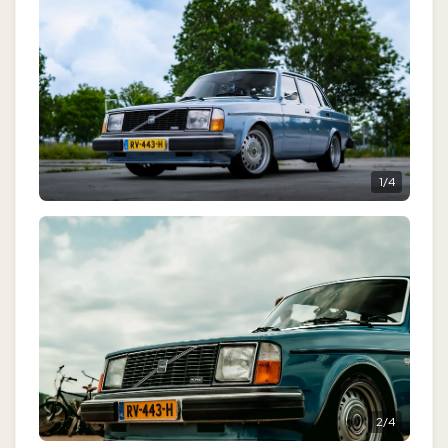
1
/
4
2
/
4