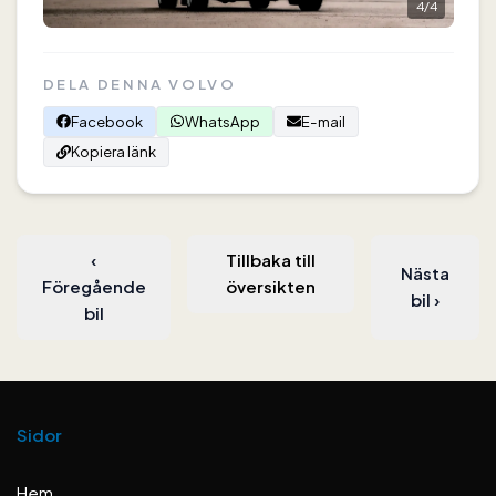
4
/
4
DELA DENNA VOLVO
Facebook
WhatsApp
E-mail
Kopiera länk
‹
Tillbaka till
Nästa
Föregående
översikten
bil
›
bil
Sidor
Hem