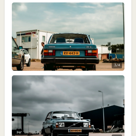
3
/
4