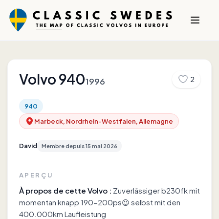
Volvo
940
2
1996
940
Marbeck, Nordrhein-Westfalen, Allemagne
David
Membre depuis
15 mai 2026
APERÇU
À propos de cette Volvo :
Zuverlässiger b230fk mit
momentan knapp 190-200ps😉 selbst mit den
400.000km Laufleistung