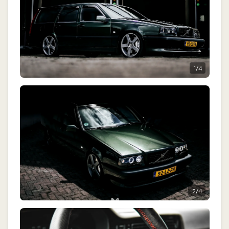
1
/
4
2
/
4