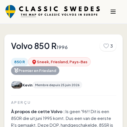
Volvo
850 R
3
1996
850 R
Sneek, Friesland, Pays-Bas
Premier en
Friesland
Kevin
Membre depuis
25 juin 2026
APERÇU
À propos de cette Volvo :
Is geen '96!! Dit is een
850R die uit juni 1995 komt. Dus een van de eerste
R's gemaakt. Deze DOP, handgeschakelde, 855R is