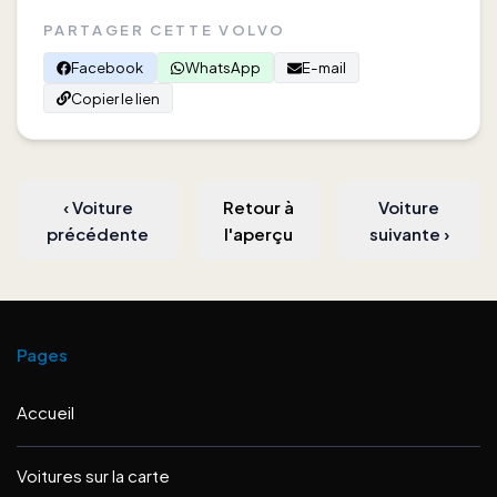
PARTAGER CETTE VOLVO
Facebook
WhatsApp
E-mail
Copier le lien
‹
Voiture
Retour à
Voiture
précédente
l'aperçu
suivante
›
Pages
Accueil
Voitures sur la carte