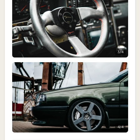
3
/
4
4
/
4