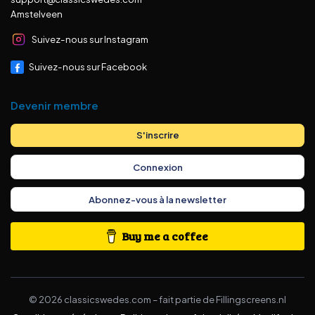
Amstelveen
Suivez-nous sur Instagram
Suivez-nous sur Facebook
Devenir membre
S'inscrire
Connexion
Abonnez-vous à la newsletter
Buy me a coffee
©
2026
classicswedes.com –
fait partie de
Fillingscreens.nl