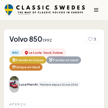
Volvo
850
3
1992
850
Le Locle, Vaud, Suisse
Premier en
Suisse
Premier en
Vaud
Unique en
Vaud
Luca Marchi
Membre depuis
26 mai 2026
APERÇU