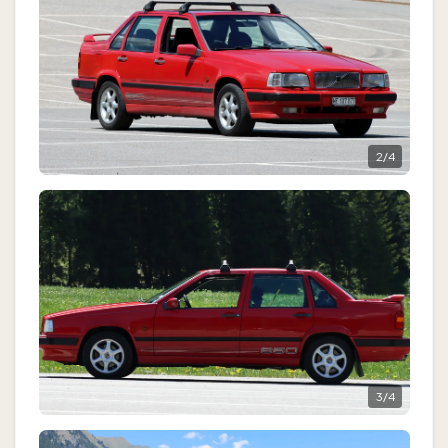
2
/
4
3
/
4