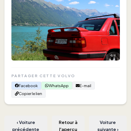
4
/
4
PARTAGER CETTE VOLVO
Facebook
WhatsApp
E-mail
Copier le lien
‹
Voiture
Retour à
Voiture
précédente
l'aperçu
suivante
›