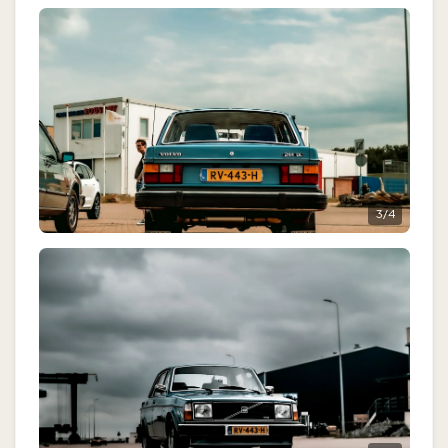
3
/
4