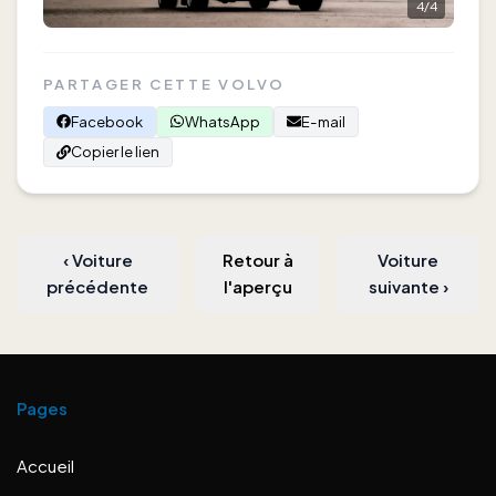
4
/
4
PARTAGER CETTE VOLVO
Facebook
WhatsApp
E-mail
Copier le lien
‹
Voiture
Retour à
Voiture
précédente
l'aperçu
suivante
›
Pages
Accueil