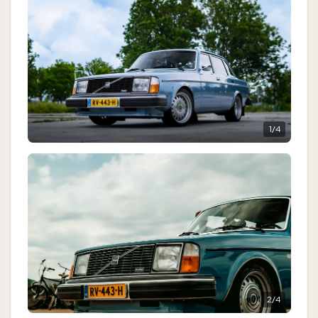
1
/
4
2
/
4