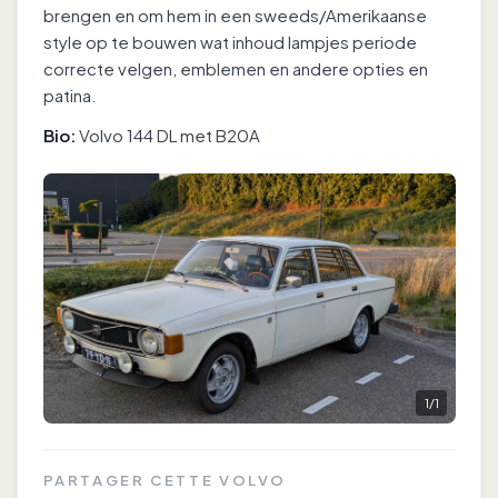
brengen en om hem in een sweeds/Amerikaanse
style op te bouwen wat inhoud lampjes periode
correcte velgen, emblemen en andere opties en
patina.
Bio:
Volvo 144 DL met B20A
1
/
1
PARTAGER CETTE VOLVO